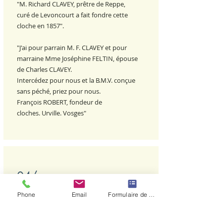
"M. Richard CLAVEY, prêtre de Reppe,
curé de Levoncourt a fait fondre cette
cloche en 1857".
"J'ai pour parrain M. F. CLAVEY et pour
marraine Mme Joséphine FELTIN, épouse
de Charles CLAVEY.
Intercédez pour nous et la B.M.V. conçue
sans péché, priez pour nous.
François ROBERT, fondeur de
cloches.
Urville. Vosges"
04/
FAMILY EVENTS CELEBRATED IN
Phone
Email
Formulaire de contact
THE CHAPEL
May 14, 1949: Marriage of Miss Elisabeth