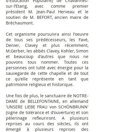
d'Education Populaire) de Chavannes-
sur-l’Etang, avec comme premier
président M. Jean-Paul Herveau et le
soutien de M. BEFORT, ancien maire de
Bréchaumont.
Cet organisme poursuivra ainsi l'oeuvre
de tous ses prédécesseurs, les Favé,
Denier, Clavey et plus récemment,
M.Gerber, les abbés Clavey, Kohler, Simon
et beaucoup d'autres que nous ne
pouvons tous nommer. Toutes ces
personnes ont lutté avec énergie pour la
sauvegarde de cette chapelle et de tout
ce qu'elle représente en tant que
patrimoine religieux et historique.
Une fois de plus, le sanctuaire de NOTRE-
DAME de BELLEFONTAINE, en allemand
'UNSERE LIEBE FRAU von SCHÖNBRUNN'
(signe de tolérance et d'ouverture) et son
pèlerinage refleuriront. A plusieurs
reprises au cours des siècles, ils ont
émergé à plusieurs reprises des