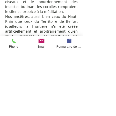
oiseaux et le bourdonnement des
insectes butinant les corolles rompraient
le silence propice à la méditation.
Nos ancêtres, aussi bien ceux du Haut-
Rhin que ceux du Territoire de Belfort
(d'ailleurs la frontière n'a été créée
artificiellement et arbitrairement qu'en
1871), vouaient à ce sanctuaire un
attachement et une vénération
considérables.
Phone
Email
Formulaire de contact
Il représente encore aujourd'hui un triple
emblème avec tout d'abord deux
symboles religieux :
1) La foi, la reconnaissance, la dévotion à
la Vierge Marie et l’assurance de sa
protection.
2) L’amalgame de la nature et de Dieu son
créateur.
Plus généralement, ces lieux font corps
avec le mot
"liberté"
.
Cet attachement à la notion de liberté,
dont la région connait le prix, s'est
matérialisé notamment par le rejet de