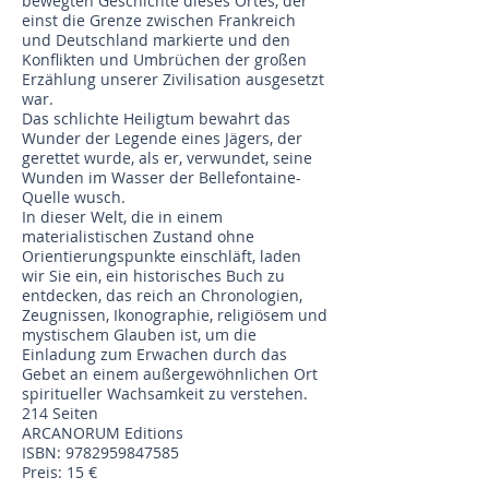
bewegten Geschichte dieses Ortes, der
einst die Grenze zwischen Frankreich
und Deutschland markierte und den
Konflikten und Umbrüchen der großen
Erzählung unserer Zivilisation ausgesetzt
war.
Das schlichte Heiligtum bewahrt das
Wunder der Legende eines Jägers, der
gerettet wurde, als er, verwundet, seine
Wunden im Wasser der Bellefontaine-
Quelle wusch.
In dieser Welt, die in einem
materialistischen Zustand ohne
Orientierungspunkte einschläft, laden
wir Sie ein, ein historisches Buch zu
entdecken, das reich an Chronologien,
Zeugnissen, Ikonographie, religiösem und
mystischem Glauben ist, um die
Einladung zum Erwachen durch das
Gebet an einem außergewöhnlichen Ort
spiritueller Wachsamkeit zu verstehen.
214 Seiten
ARCANORUM Editions
ISBN:
9782959847585
Preis: 15 €