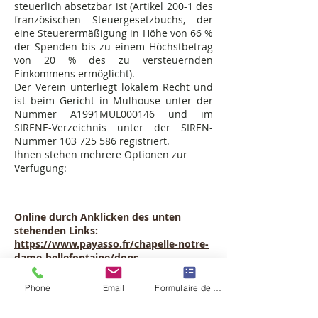
steuerlich absetzbar ist (Artikel 200-1 des
französischen Steuergesetzbuchs, der
eine Steuerermäßigung in Höhe von 66 %
der Spenden bis zu einem Höchstbetrag
von 20 % des zu versteuernden
Einkommens ermöglicht).
Der Verein unterliegt lokalem Recht und
ist beim Gericht in Mulhouse unter der
Nummer A1991MUL000146 und im
SIRENE-Verzeichnis unter der SIREN-
Nummer
103 725 586
registriert.
Ihnen stehen mehrere Optionen zur
Verfügung:
Online durch Anklicken des unten
stehenden Links:
https://www.payasso.fr/chapelle-notre-
dame-bellefontaine/dons
Per Bankscheck oder in bar
an die Vereinigung der Notre-Dame de
Phone
Email
Formulaire de contact
Bellefontaine Kapelle
Sie können es per Post senden an: