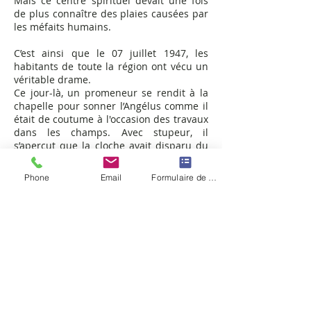
Mais ce centre spirituel devait une fois
de plus connaître des plaies causées par
les méfaits humains.
C’est ainsi que le 07 juillet 1947, les
habitants de toute la région ont vécu un
véritable drame.
Ce jour-là, un promeneur se rendit à la
chapelle pour sonner l’Angélus comme il
était de coutume à l'occasion des travaux
dans les champs. Avec stupeur, il
s’aperçut que la cloche avait disparu du
campanile.
Des voleurs, peu soucieux du sacrilège,
Phone
Email
Formulaire de contact
l’avaient simplement détachée,
probablement pour en récupérer le
métal, et l’avaient emportée nonobstant
son poids de 100 kg.
L’enquête menée par la gendarmerie ne
permit pas de relever la moindre piste. Et
pourtant le 19 octobre de la même
année, un chasseur, M. Mercier,
d’Anjoutey, la découvrit par hasard,