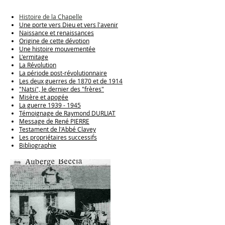
Histoire de la Chapelle
Une porte vers Dieu et vers l'avenir
Naissance et renaissances
Origine de cette dévotion
Une histoire mouvementée
L'ermitage
La Révolution
La période post-révolutionnaire
Les deux guerres de 1870 et de 1914
"Natsi", le dernier des "frères"
Misère et apogée
La guerre 1939 - 1945
Témoignage de Raymond DURLIAT
Message de René PIERRE
Testament de l'Abbé Clavey
Les propriétaires successifs
Bibliographie