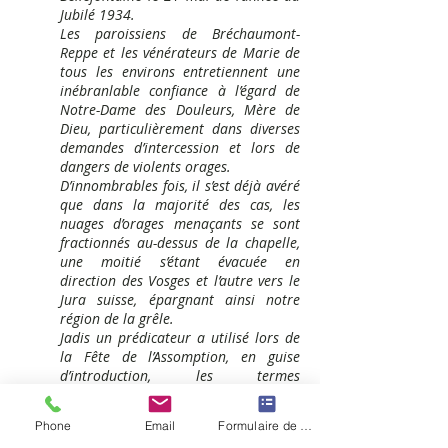
Jubilé 1934.
Les paroissiens de Bréchaumont-
Reppe et les vénérateurs de Marie de
tous les environs entretiennent une
inébranlable confiance à l’égard de
Notre-Dame des Douleurs, Mère de
Dieu, particulièrement dans diverses
demandes d’intercession et lors de
dangers de violents orages.
D’innombrables fois, il s’est déjà avéré
que dans la majorité des cas, les
nuages d’orages menaçants se sont
fractionnés au-dessus de la chapelle,
une moitié s’étant évacuée en
direction des Vosges et l’autre vers le
Jura suisse, épargnant ainsi notre
région de la grêle.
Jadis un prédicateur a utilisé lors de
la Fête de l’Assomption, en guise
d’introduction, les termes
réconfortants suivants :
" Marie, la Reine du Ciel, notre Mère,
Phone
Email
Formulaire de contact
peut aider.