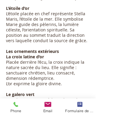
L’étoile d’or
L’étoile placée en chef représente Stella
Maris, l’étoile de la mer. Elle symbolise
Marie guide des pèlerins, la lumière
céleste, l’orientation spirituelle. Sa
position au sommet traduit la direction
vers laquelle conduit la source de grâce.
Les ornements extérieurs
La croix latine d’or
Placée derrière l’écu, la croix indique la
nature sacrée du lieu. Elle signifie :
sanctuaire chrétien, lieu consacré,
dimension rédemptrice.
L’or exprime la gloire divine.
Le galero vert
Le galero appartient à la tradition de
l’héraldique ecclésiastique. Avec six
houppes de chaque côté, il renvoie
Phone
Email
Formulaire de contact
à la dignité épiscopale et indique
l’appartenance au monde ecclésiastique,
la dimension spirituelle de l’institution.