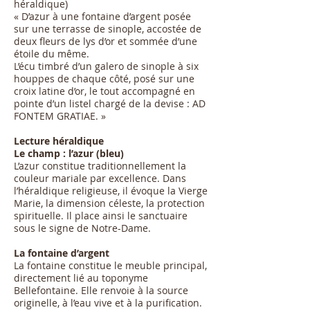
héraldique)
« D’azur à une fontaine d’argent posée
sur une terrasse de sinople, accostée de
deux fleurs de lys d’or et sommée d’une
étoile du même.
L’écu timbré d’un galero de sinople à six
houppes de chaque côté, posé sur une
croix latine d’or, le tout accompagné en
pointe d’un listel chargé de la devise : AD
FONTEM GRATIAE. »
Lecture héraldique
Le champ : l’azur (bleu)
L’azur constitue traditionnellement la
couleur mariale par excellence. Dans
l’héraldique religieuse, il évoque la Vierge
Marie, la dimension céleste, la protection
spirituelle. Il place ainsi le sanctuaire
sous le signe de Notre-Dame.
La fontaine d’argent
La fontaine constitue le meuble principal,
directement lié au toponyme
Bellefontaine. Elle renvoie à la source
originelle, à l’eau vive et à la purification.