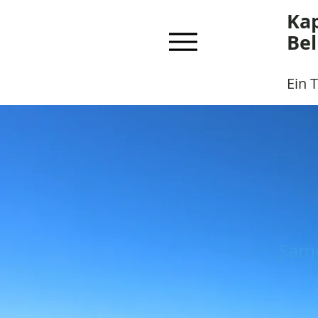
Kap
Bel
Ein 
Same