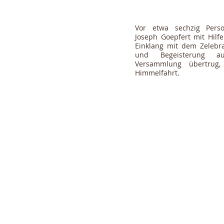
Vor etwa sechzig Perso
Joseph Goepfert mit Hilf
Einklang mit dem Zeleb
und Begeisterung a
Versammlung übertrug,
Himmelfahrt.