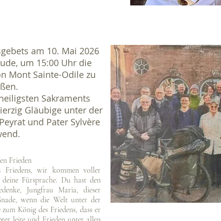
gebets am 10. Mai 2026
eude, um 15:00 Uhr die
n Mont Sainte-Odile zu
ßen.
heiligsten Sakraments
erzig Gläubige unter der
 Peyrat und Pater Sylvère
end.
en Frieden
s Friedens, wir kommen voller
 deine Fürsprache. Du hast den
denke, Jungfrau Maria, dieser
nade, wenn die Welt unter der
e zum König des Friedens, dass er
er leite und Frieden unter allen