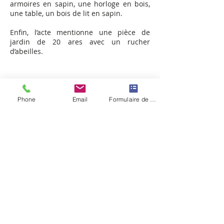
armoires en sapin, une horloge en bois,
une table, un bois de lit en sapin.
Enfin, l’acte mentionne une pièce de
jardin de 20 ares avec un rucher
d’abeilles.
Cf : Annuaire 1981 de la Sté d’Histoire
Sundgauvienne G. Claerr-Stamm
Phone
Email
Formulaire de contact
Geschichte der Kapelle
Ein Tor zu Gott und zur Zukunft
Geburt und Wiedergeburt
Ursprung dieser Andacht
Eine turbulente Geschichte
Die Einsiedelei
Die Revolution
Die nachrevolutionäre Periode
Die beiden Kriege von 1870 und
1914
"Natsi", der letzte der "Brüder"