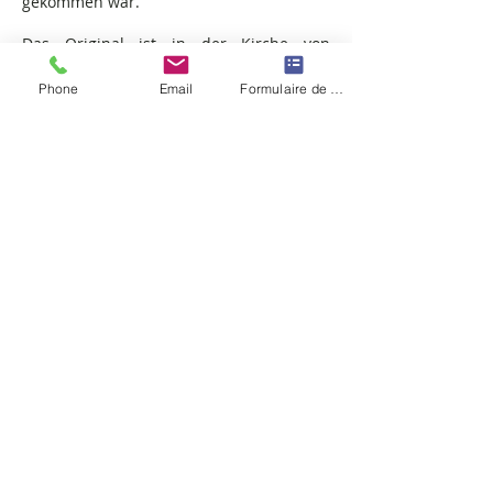
gekommen war.
Das Original ist in der Kirche von
Bréchaupmont versiegelt.
Phone
Email
Formulaire de contact
Eine Kopie aus „Massivholz“, gefertigt von
Herrn Pascal BOSSHARDT aus
THANNENKIRCH-68590, wurde am 15.
August 2016 während des
Himmelfahrtsgottesdienstes in der
Kapelle aufgestellt.
Aktualisiert: 18. Mai 2026 von JP Mathias I ©
2026 Notre-Dame de Bellefontaine Chapel -
Creation Francis Stuck
.