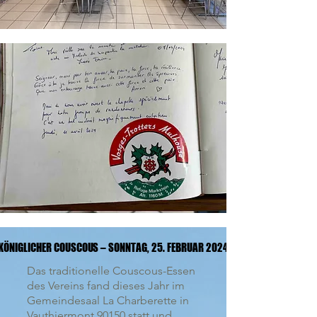
KÖNIGLICHER COUSCOUS – SONNTAG, 25. FEBRUAR 2024
KÖNIGLICHER COUSCOUS – SONNTAG, 25. FEBRUAR 2024
Das traditionelle Couscous-Essen
des Vereins fand dieses Jahr im
Gemeindesaal La Charberette in
Vauthiermont 90150 statt und