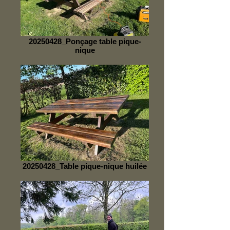
20250428_Ponçage table pique-
nique
20250428_Table pique-nique huilée