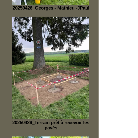
20250426_Georges - Mathieu -JPaul
20250426_Terrain prêt à recevoir les
pavés