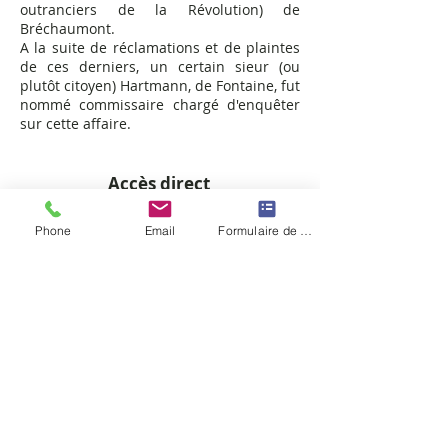
outranciers de la Révolution) de
Bréchaumont.
A la suite de réclamations et de plaintes
de ces derniers, un certain sieur (ou
plutôt citoyen) Hartmann, de Fontaine, fut
nommé commissaire chargé d'enquêter
sur cette affaire.
Accès direct
aux chapitres
Phone
Email
Formulaire de contact
Histoire de la Chapelle
Une porte vers Dieu et vers l'avenir
Naissance et renaissances
Origine de cette dévotion
Une histoire mouvementée
L'ermitage
La Révolution
La période post-révolutionnaire
Les deux guerres de 1870 et de 1914
"Natsi", le dernier des "frères"
Misère et apogée
La guerre 1939 - 1945