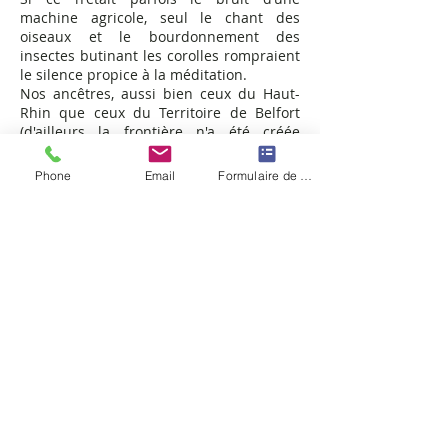
machine agricole, seul le chant des
oiseaux et le bourdonnement des
insectes butinant les corolles rompraient
le silence propice à la méditation.
Nos ancêtres, aussi bien ceux du Haut-
Rhin que ceux du Territoire de Belfort
(d'ailleurs la frontière n'a été créée
artificiellement et arbitrairement qu'en
1871), vouaient à ce sanctuaire un
Phone
Email
Formulaire de contact
attachement et une vénération
considérables.
Il représente encore aujourd'hui un triple
emblème avec tout d'abord deux
symboles religieux :
1) La foi, la reconnaissance, la dévotion à
la Vierge Marie et l’assurance de sa
protection.
2) L’amalgame de la nature et de Dieu son
créateur.
Plus généralement, ces lieux font corps
avec le mot
"liberté"
.
Cet attachement à la notion de liberté,